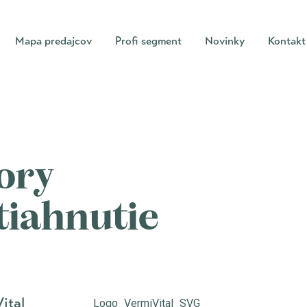
Mapa predajcov
Profi segment
Novinky
Kontakt
ory
tiahnutie
ital
Logo_VermiVital_SVG