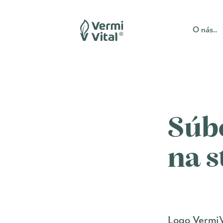
O nás..
Súb
na s
Logo VermiV