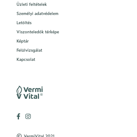
Üzleti feltételek
Személyi adatvédelem
Letöltés
Viszonteledók térképe
Képtár
Felülvizsgálat
Kapcsolat
©
VermiVital 2021