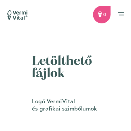
0
Letölthető
fájlok
Logó VermiVital
és grafikai szimbólumok